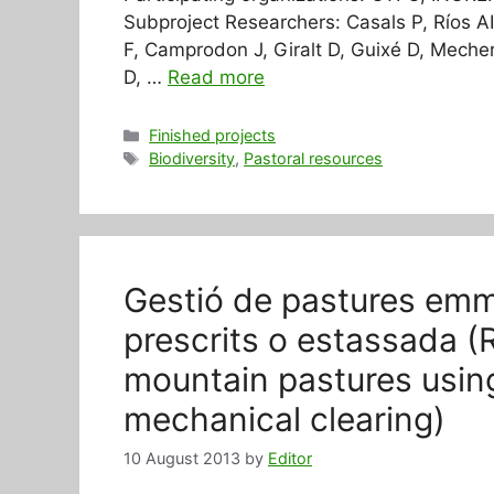
Subproject Researchers: Casals P, Ríos AI
F, Camprodon J, Giralt D, Guixé D, Mecher
D, …
Read more
Categories
Finished projects
Tags
Biodiversity
,
Pastoral resources
Gestió de pastures emm
prescrits o estassada (
mountain pastures usin
mechanical clearing)
10 August 2013
by
Editor