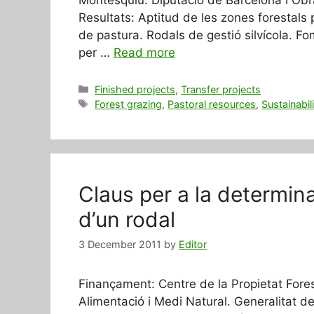
Resultats: Aptitud de les zones forestals p
de pastura. Rodals de gestió silvícola. F
per …
Read more
Categories
Finished projects
,
Transfer projects
Tags
Forest grazing
,
Pastoral resources
,
Sustainabil
Claus per a la determina
d’un rodal
3 December 2011
by
Editor
Finançament: Centre de la Propietat Fores
Alimentació i Medi Natural. Generalitat d