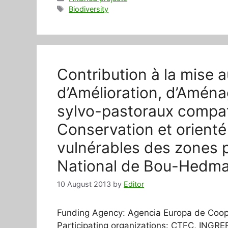
Tags
Biodiversity
Contribution à la mise 
d’Amélioration, d’Amén
sylvo-pastoraux compati
Conservation et orient
vulnérables des zones 
National de Bou-Hedm
10 August 2013
by
Editor
Funding Agency: Agencia Europa de Coo
Participating organizations: CTFC, INGRE