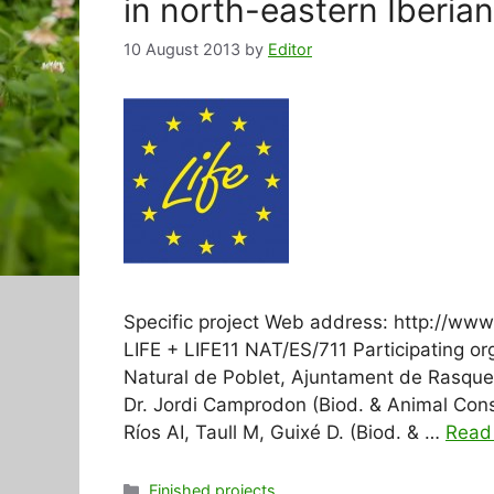
in north-eastern Iberia
10 August 2013
by
Editor
Specific project Web address: http://www
LIFE + LIFE11 NAT/ES/711 Participating or
Natural de Poblet, Ajuntament de Rasquer
Dr. Jordi Camprodon (Biod. & Animal Cons
Ríos AI, Taull M, Guixé D. (Biod. & …
Read
Categories
Finished projects