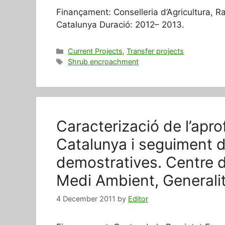
Finançament: Conselleria d’Agricultura, R
Catalunya Duració: 2012– 2013.
Categories
Current Projects
,
Transfer projects
Tags
Shrub encroachment
Caracterizació de l’apro
Catalunya i seguiment d
demostratives. Centre de
Medi Ambient, Generalit
4 December 2011
by
Editor