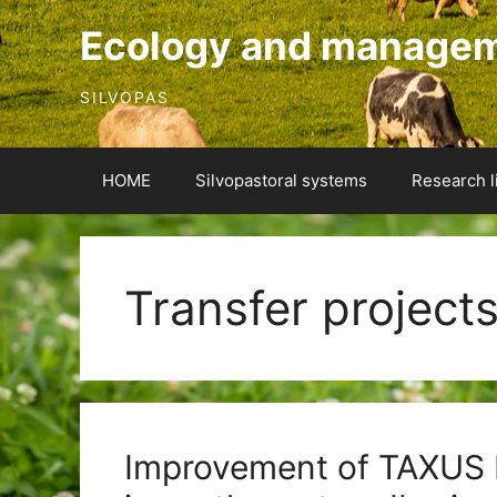
Skip
Ecology and manageme
to
content
SILVOPAS
HOME
Silvopastoral systems
Research l
Transfer project
Improvement of TAXUS 