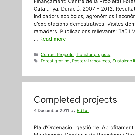
Finançament: Centre de la Propietat Fore
Catalunya. Duració: 2007 – 2012. Resultat
Indicadors ecològics, agronòmics i econò
d’explotacions demostratives. Visites dem
ramaders. Publicacions rellevants: Taüll 
…
Read more
Categories
Current Projects
,
Transfer projects
Tags
Forest grazing
,
Pastoral resources
,
Sustainabil
Completed projects
4 December 2011
by
Editor
Pla d’Ordenació i gestió de l’Aprofitament
Montesquiu. Diputació de Barcelona i Obra