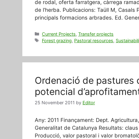
de rodal, oferta farratgera, càrrega ramade
de l’herba. Publicacions: Taüll M, Casals 
principals formacions arbrades. Ed. Gene
Categories
Current Projects
,
Transfer projects
Tags
Forest grazing
,
Pastoral resources
,
Sustainabil
Ordenació de pastures d
potencial d’aprofitame
25 November 2011
by
Editor
Any: 2011 Finançament: Dept. Agricultura
Generalitat de Catalunya Resultats: claus 
Producció, valor pastoral i valor bromatol