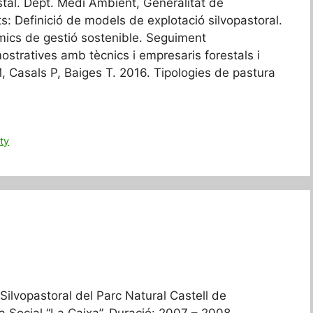
stal. Dept. Medi Ambient, Generalitat de
s: Definició de models de explotació silvopastoral.
mics de gestió sostenible. Seguiment
ostratives amb tècnics i empresaris forestals i
M, Casals P, Baiges T. 2016. Tipologies de pastura
ity
 Silvopastoral del Parc Natural Castell de
 Social “La Caixa”. Duració: 2007 – 2008.