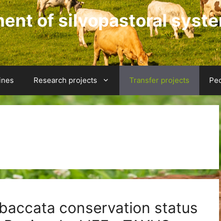
nt of silvopastoral syst
ines
Research projects
Transfer projects
Pe
s
baccata conservation status