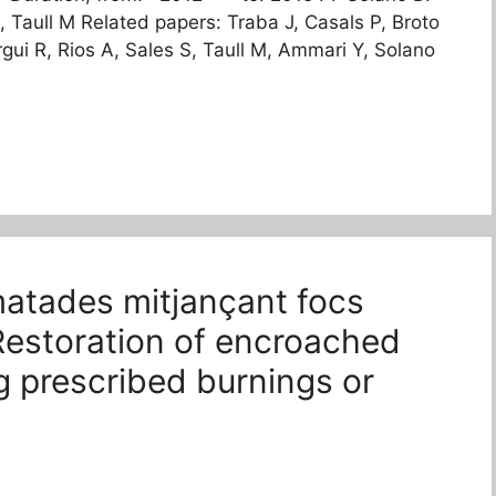
, Taull M Related papers: Traba J, Casals P, Broto
gui R, Rios A, Sales S, Taull M, Ammari Y, Solano
atades mitjançant focs
Restoration of encroached
g prescribed burnings or