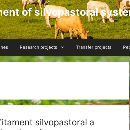
nt of silvopastoral syst
ines
Research projects
Transfer projects
Pe
fitament silvopastoral a