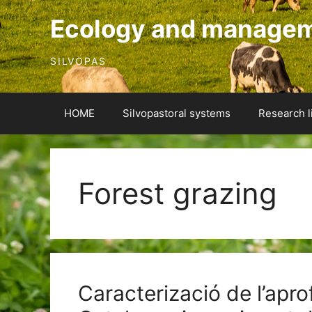
Skip
Ecology and manageme
to
content
SILVOPAS
HOME
Silvopastoral systems
Research l
Forest grazing
Caracterizació de l’apro