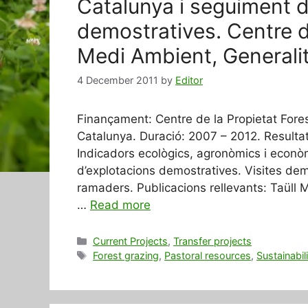
Catalunya i seguiment d
demostratives. Centre de
Medi Ambient, Generalit
4 December 2011
by
Editor
Finançament: Centre de la Propietat Fore
Catalunya. Duració: 2007 – 2012. Resultat
Indicadors ecològics, agronòmics i econò
d’explotacions demostratives. Visites dem
ramaders. Publicacions rellevants: Taüll 
…
Read more
Categories
Current Projects
,
Transfer projects
Tags
Forest grazing
,
Pastoral resources
,
Sustainabil