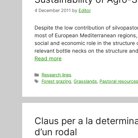
4 December 2011
by
Editor
Despite the low contribution of silvopasto
most of European Mediterranean regions, 
social and economic role in the structure o
relevant bottle necks on the structure an
Read more
Categories
Research lines
Tags
Forest grazing
,
Grasslands
,
Pastoral resource
Claus per a la determina
d’un rodal