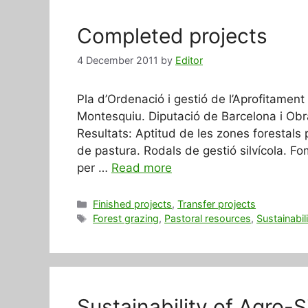
Completed projects
4 December 2011
by
Editor
Pla d’Ordenació i gestió de l’Aprofitament
Montesquiu. Diputació de Barcelona i Obra
Resultats: Aptitud de les zones forestals p
de pastura. Rodals de gestió silvícola. F
per …
Read more
Categories
Finished projects
,
Transfer projects
Tags
Forest grazing
,
Pastoral resources
,
Sustainabil
Sustainability of Agro-