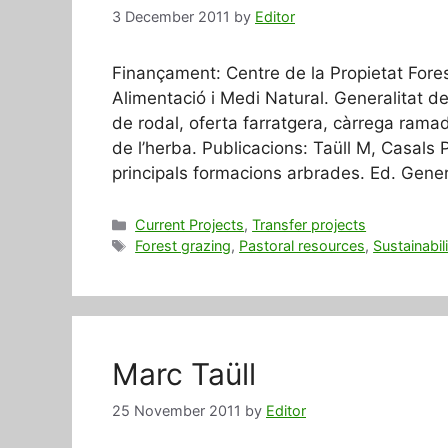
3 December 2011
by
Editor
Finançament: Centre de la Propietat Fores
Alimentació i Medi Natural. Generalitat d
de rodal, oferta farratgera, càrrega ramade
de l’herba. Publicacions: Taüll M, Casals 
principals formacions arbrades. Ed. Gene
Categories
Current Projects
,
Transfer projects
Tags
Forest grazing
,
Pastoral resources
,
Sustainabil
Marc Taüll
25 November 2011
by
Editor